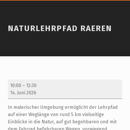
Introduction
NATURLEHRPFAD RAEREN
Naturlehrpfad Raeren
N
10:00
–
12:30
A
14. Juni 2026
T
In malerischer Umgebung ermöglicht der Lehrpfad
U
auf einer Weglänge von rund 5 km vielseitige
R
Einblicke in die Natur, auf gut begehbaren und mit
dem Fahrrad befahrbaren Wegen, vorwiegend