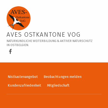
Naturlehrpfad Raeren / 14. Juni 2026
AVES OSTKANTONE VOG
NATURKUNDLICHE WEITERBILDUNG & AKTIVER NATURSCHUTZ
IN OSTBELGIEN.
AVES Ostkantone bei Facebook
Nistkastenangebot
Beobachtungen melden
Kundenzufriedenheit
Mitgliedschaft