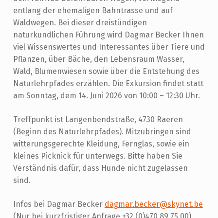
L
entlang der ehemaligen Bahntrasse und auf
E
Waldwegen. Bei dieser dreistündigen
H
naturkundlichen Führung wird Dagmar Becker Ihnen
R
viel Wissenswertes und Interessantes über Tiere und
Pflanzen, über Bäche, den Lebensraum Wasser,
P
Wald, Blumenwiesen sowie über die Entstehung des
F
Naturlehrpfades erzählen. Die Exkursion findet statt
A
am Sonntag, dem 14. Juni 2026 von 10:00 – 12:30 Uhr.
D
Treffpunkt ist Langenbendstraße, 4730 Raeren
R
(Beginn des Naturlehrpfades). Mitzubringen sind
A
witterungsgerechte Kleidung, Fernglas, sowie ein
E
kleines Picknick für unterwegs. Bitte haben Sie
Verständnis dafür, dass Hunde nicht zugelassen
R
sind.
E
N
Infos bei Dagmar Becker
dagmar.becker@skynet.be
(Nur bei kurzfristiger Anfrage +32 (0)470 89 75 00)