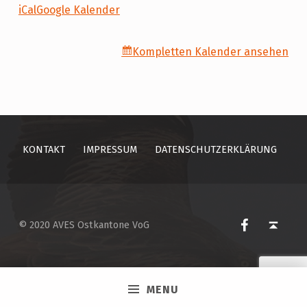
iCal
Google Kalender
Kompletten Kalender ansehen
Skip back to main navigation
KONTAKT
IMPRESSUM
DATENSCHUTZERKLÄRUNG
AVES Ostkantone bei Facebook
Back to top ↑
© 2020 AVES Ostkantone VoG
MENU