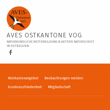
Im Tal der Our / 2. Oktober 2022
AVES OSTKANTONE VOG
NATURKUNDLICHE WEITERBILDUNG & AKTIVER NATURSCHUTZ
IN OSTBELGIEN.
AVES Ostkantone bei Facebook
Nistkastenangebot
Beobachtungen melden
Kundenzufriedenheit
Mitgliedschaft