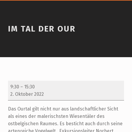
Introduction
IM TAL DER OUR
Im Tal der Our
I
9:30
–
15:30
M
2. Oktober 2022
T
Das Ourtal gilt nicht nur aus landschaftlicher Sicht
A
als eines der malerischsten Wiesentäler des
L
ostbelgischen Raumes. Es besticht auch durch seine
artenreiche Vogelwelt. Exkursionsleiter Norbert