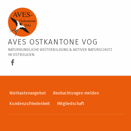
Heckengeflüster in Hauset / 5. Juli 2026
AVES OSTKANTONE VOG
NATURKUNDLICHE WEITERBILDUNG & AKTIVER NATURSCHUTZ
IN OSTBELGIEN.
AVES Ostkantone bei Facebook
Nistkastenangebot
Beobachtungen melden
Kundenzufriedenheit
Mitgliedschaft