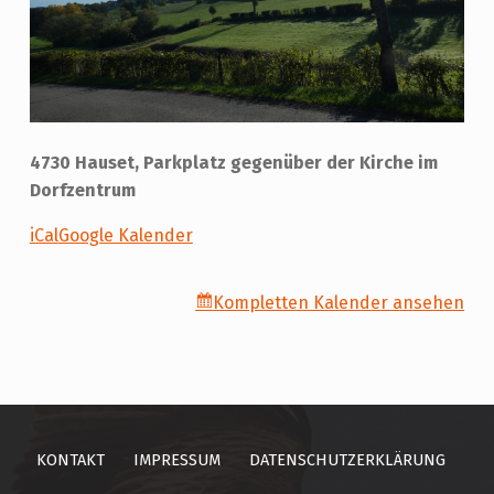
A
U
S
E
T
4730 Hauset, Parkplatz gegenüber der Kirche im
Dorfzentrum
iCal
Google Kalender
Kompletten Kalender ansehen
Skip back to main navigation
KONTAKT
IMPRESSUM
DATENSCHUTZERKLÄRUNG