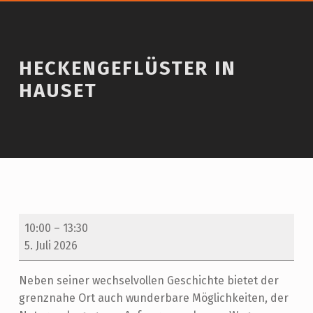
Introduction
HECKENGEFLÜSTER IN
HAUSET
Heckengeflüster in Hauset
H
10:00
–
13:30
E
5. Juli 2026
C
Neben seiner wechselvollen Geschichte bietet der
K
grenznahe Ort auch wunderbare Möglichkeiten, der