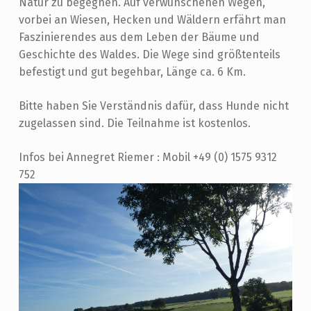
E
Natur zu begegnen. Auf verwunschenen Wegen,
N
vorbei an Wiesen, Hecken und Wäldern erfährt man
Faszinierendes aus dem Leben der Bäume und
G
Geschichte des Waldes. Die Wege sind größtenteils
E
befestigt und gut begehbar, Länge ca. 6 Km.
F
Bitte haben Sie Verständnis dafür, dass Hunde nicht
L
zugelassen sind. Die Teilnahme ist kostenlos.
Ü
S
Infos bei Annegret Riemer : Mobil +49 (0) 1575 9312
T
752
E
R
I
N
H