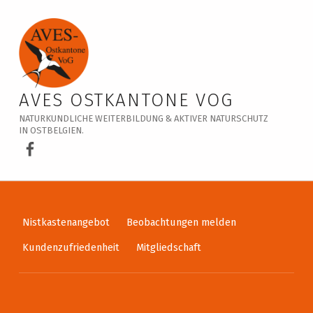
Veranstaltungskalender – AVES Ostkantone VoG
AVES OSTKANTONE VOG
NATURKUNDLICHE WEITERBILDUNG & AKTIVER NATURSCHUTZ
IN OSTBELGIEN.
AVES Ostkantone bei Facebook
Nistkastenangebot
Beobachtungen melden
Kundenzufriedenheit
Mitgliedschaft