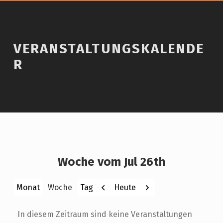
VERANSTALTUNGSKALENDE
R
Woche vom Jul 26th
Zurück
Weiter
Heute
Monat
Woche
Tag
In diesem Zeitraum sind keine Veranstaltungen