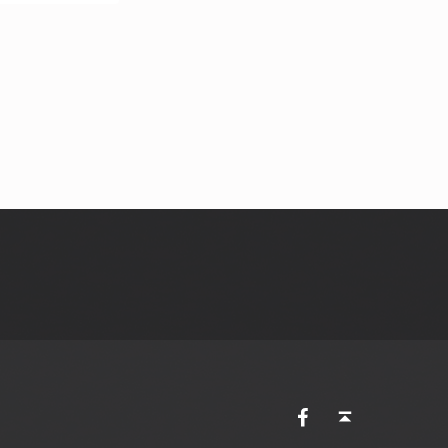
AVES Ostkantone bei Facebook
Back to top ↑