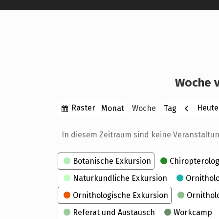
Woche v
Anzeigen
Zurück
Raster
Heute
Monat
Woche
Tag
als
In diesem Zeitraum sind keine Veranstaltu
Kategorien
Botanische Exkursion
Chiropterolog
Naturkundliche Exkursion
Ornithol
Ornithologische Exkursion
Ornithol
Referat und Austausch
Workcamp