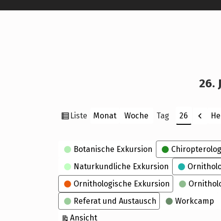
26. 
Ansicht
Zurü
Liste
He
Monat
Woche
Tag
Monat
Tag
Jahr
als
Kategorien
Botanische Exkursion
Chiropterolog
Naturkundliche Exkursion
Ornithol
Ornithologische Exkursion
Ornithol
Referat und Austausch
Workcamp
ausdrucken
Ansicht