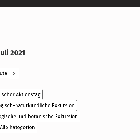
Juli 2021
ck
Weiter
ute
ischer Aktionstag
ogisch-naturkundliche Exkursion
ogische und botanische Exkursion
Alle Kategorien