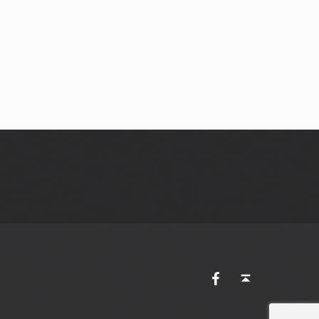
AVES Ostkantone bei Facebook
Back to top ↑