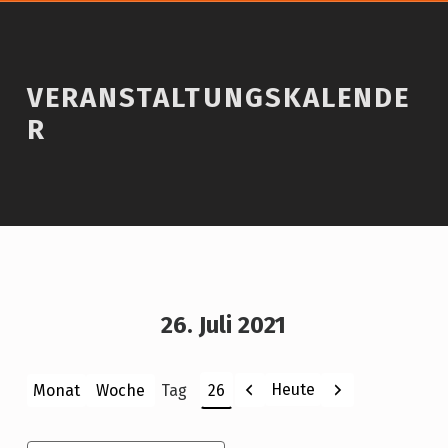
VERANSTALTUNGSKALENDE
R
26. Juli 2021
Zurück
Weiter
Heute
Monat
Woche
Tag
Monat
Tag
Jahr