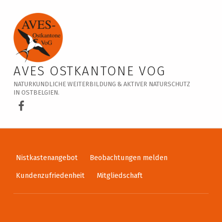
Veranstaltungskalender – AVES Ostkantone VoG
AVES OSTKANTONE VOG
NATURKUNDLICHE WEITERBILDUNG & AKTIVER NATURSCHUTZ
IN OSTBELGIEN.
AVES Ostkantone bei Facebook
Nistkastenangebot
Beobachtungen melden
Kundenzufriedenheit
Mitgliedschaft