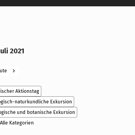
Juli 2021
ck
Weiter
ute
ischer Aktionstag
ogisch-naturkundliche Exkursion
ogische und botanische Exkursion
Alle Kategorien