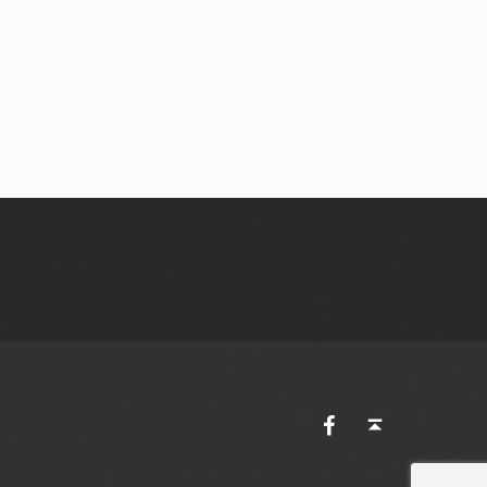
AVES Ostkantone bei Facebook
Back to top ↑