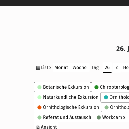
26. 
Ansicht
Zurü
Liste
He
Monat
Woche
Tag
Monat
Tag
Jahr
als
Kategorien
Botanische Exkursion
Chiropterolog
Naturkundliche Exkursion
Ornithol
Ornithologische Exkursion
Ornithol
Referat und Austausch
Workcamp
ausdrucken
Ansicht