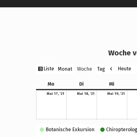
Woche v
Ansicht
Zurück
W
Liste
Heute
Monat
Woche
Tag
als
Montag
Dienstag
Mittwoch
Mo
Di
Mi
17. Mai 2021
18. Mai 2021
19. Mai 2021
Mai 17, '21
Mai 18, '21
Mai 19, '21
Kategorien
Botanische Exkursion
Chiropterolog