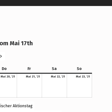
om Mai 17th
eiter
Donnerstag
Freitag
Samstag
Sonntag
Do
Fr
Sa
So
20. Mai 2021
21. Mai 2021
22. Mai 2021
23. Mai 2021
Mai 20, '21
Mai 21, '21
Mai 22, '21
Mai 23, '21
ischer Aktionstag