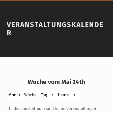
VERANSTALTUNGSKALENDE
R
Woche vom Mai 24th
Zurück
Weiter
Heute
Monat
Woche
Tag
In diesem Zeitraum sind keine Veranstaltungen