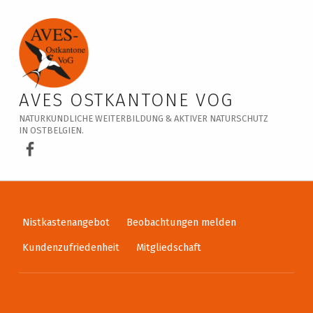
Veranstaltungskalender – AVES Ostkantone VoG
AVES OSTKANTONE VOG
NATURKUNDLICHE WEITERBILDUNG & AKTIVER NATURSCHUTZ
IN OSTBELGIEN.
AVES Ostkantone bei Facebook
Nistkastenangebot
Beobachtungen melden
Kundenzufriedenheit
Mitgliedschaft