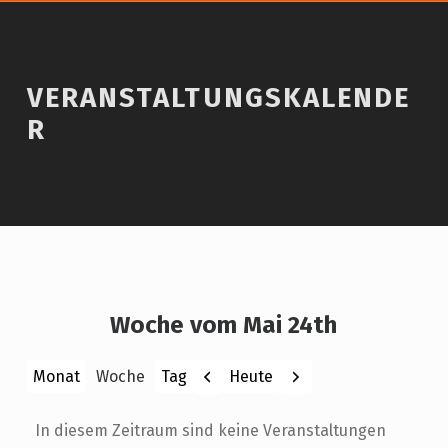
VERANSTALTUNGSKALENDE
R
Woche vom Mai 24th
Zurück
Weiter
Heute
Monat
Woche
Tag
In diesem Zeitraum sind keine Veranstaltungen