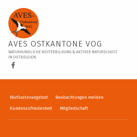
Veranstaltungskalender – AVES Ostkantone VoG
AVES OSTKANTONE VOG
NATURKUNDLICHE WEITERBILDUNG & AKTIVER NATURSCHUTZ
IN OSTBELGIEN.
AVES Ostkantone bei Facebook
Nistkastenangebot
Beobachtungen melden
Kundenzufriedenheit
Mitgliedschaft