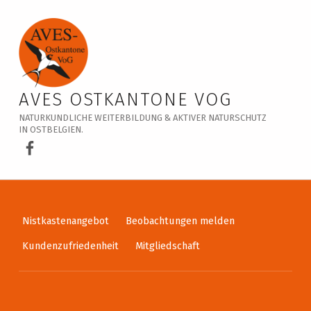
Veranstaltungskalender – AVES Ostkantone VoG
AVES OSTKANTONE VOG
NATURKUNDLICHE WEITERBILDUNG & AKTIVER NATURSCHUTZ
IN OSTBELGIEN.
AVES Ostkantone bei Facebook
Nistkastenangebot
Beobachtungen melden
Kundenzufriedenheit
Mitgliedschaft