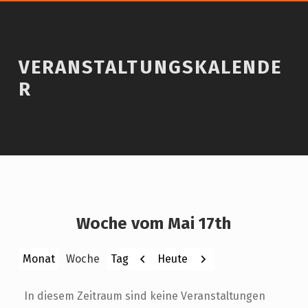
VERANSTALTUNGSKALENDE
R
Woche vom Mai 17th
Zurück
Weiter
Heute
Monat
Woche
Tag
In diesem Zeitraum sind keine Veranstaltungen