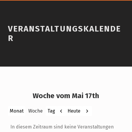
VERANSTALTUNGSKALENDE
R
Woche vom Mai 17th
Zurück
Weiter
Heute
Monat
Woche
Tag
In diesem Zeitraum sind keine Veranstaltungen