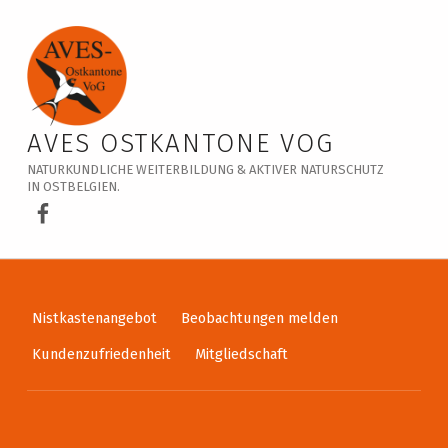
Veranstaltungskalender – AVES Ostkantone VoG
AVES OSTKANTONE VOG
NATURKUNDLICHE WEITERBILDUNG & AKTIVER NATURSCHUTZ
IN OSTBELGIEN.
AVES Ostkantone bei Facebook
Nistkastenangebot
Beobachtungen melden
Kundenzufriedenheit
Mitgliedschaft