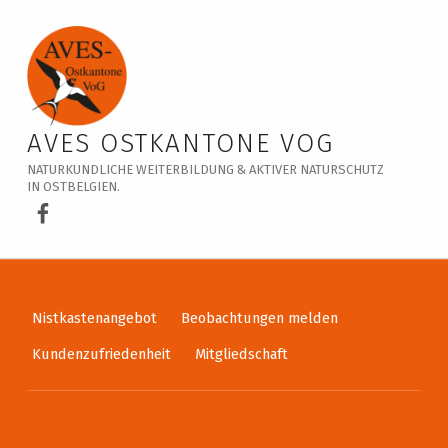
Veranstaltungskalender – AVES Ostkantone VoG
AVES OSTKANTONE VOG
NATURKUNDLICHE WEITERBILDUNG & AKTIVER NATURSCHUTZ
IN OSTBELGIEN.
AVES Ostkantone bei Facebook
Nistkastenangebot
Beobachtungen melden
Kundenzufriedenheit
Mitgliedschaft