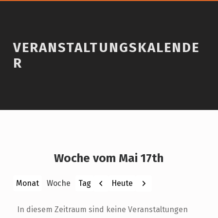
VERANSTALTUNGSKALENDE
R
Woche vom Mai 17th
Zurück
Weiter
Heute
Monat
Woche
Tag
In diesem Zeitraum sind keine Veranstaltungen