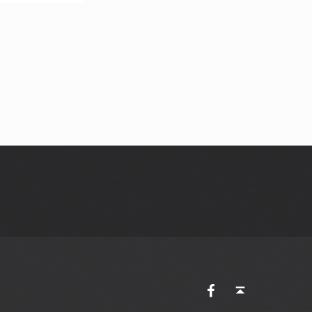
AVES Ostkantone bei Facebook
Back to top ↑