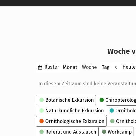
Woche v
Anzeigen
Zurück
Raster
Heute
Monat
Woche
Tag
als
In diesem Zeitraum sind keine Veranstaltu
Kategorien
Botanische Exkursion
Chiropterolog
Naturkundliche Exkursion
Ornithol
Ornithologische Exkursion
Ornithol
Referat und Austausch
Workcamp