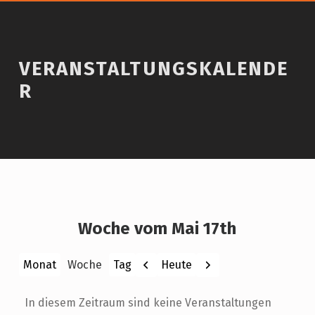
VERANSTALTUNGSKALENDE
R
Woche vom Mai 17th
Zurück
Weiter
Heute
Monat
Woche
Tag
In diesem Zeitraum sind keine Veranstaltungen