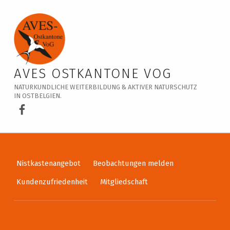
Veranstaltungskalender – AVES Ostkantone VoG
AVES OSTKANTONE VOG
NATURKUNDLICHE WEITERBILDUNG & AKTIVER NATURSCHUTZ
IN OSTBELGIEN.
AVES Ostkantone bei Facebook
Nistkastenangebot
Beobachtungen melden
Kundenzufriedenheit
Mitgliedschaft