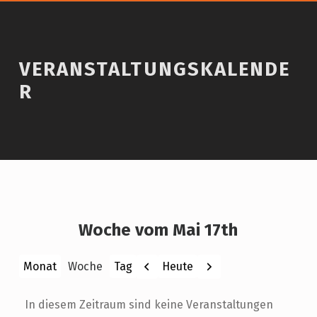
VERANSTALTUNGSKALENDE
R
Woche vom Mai 17th
Zurück
Weiter
Heute
Monat
Woche
Tag
In diesem Zeitraum sind keine Veranstaltungen