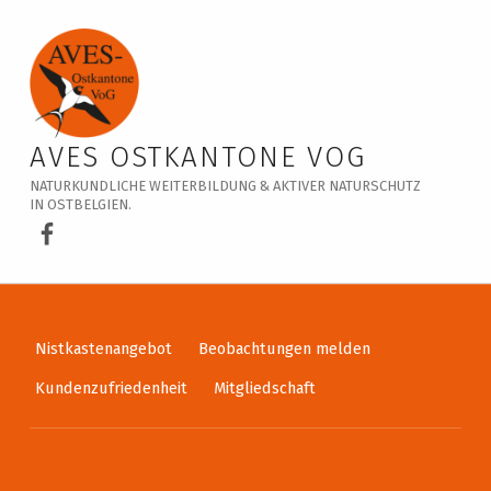
Veranstaltungskalender – AVES Ostkantone VoG
AVES OSTKANTONE VOG
NATURKUNDLICHE WEITERBILDUNG & AKTIVER NATURSCHUTZ
IN OSTBELGIEN.
AVES Ostkantone bei Facebook
Nistkastenangebot
Beobachtungen melden
Kundenzufriedenheit
Mitgliedschaft