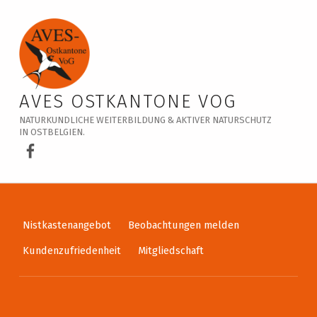
Veranstaltungskalender – AVES Ostkantone VoG
AVES OSTKANTONE VOG
NATURKUNDLICHE WEITERBILDUNG & AKTIVER NATURSCHUTZ
IN OSTBELGIEN.
AVES Ostkantone bei Facebook
Nistkastenangebot
Beobachtungen melden
Kundenzufriedenheit
Mitgliedschaft