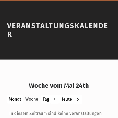
VERANSTALTUNGSKALENDE
R
Woche vom Mai 24th
Zurück
Weiter
Heute
Monat
Woche
Tag
In diesem Zeitraum sind keine Veranstaltungen