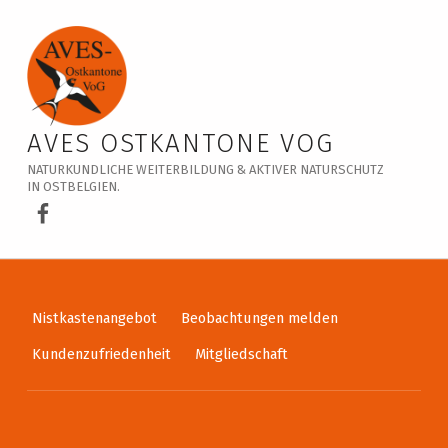
Veranstaltungskalender – AVES Ostkantone VoG
AVES OSTKANTONE VOG
NATURKUNDLICHE WEITERBILDUNG & AKTIVER NATURSCHUTZ
IN OSTBELGIEN.
AVES Ostkantone bei Facebook
Nistkastenangebot
Beobachtungen melden
Kundenzufriedenheit
Mitgliedschaft