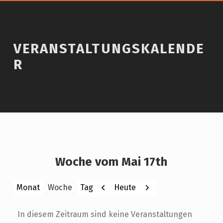
VERANSTALTUNGSKALENDE
R
Woche vom Mai 17th
Zurück
Weiter
Heute
Monat
Woche
Tag
In diesem Zeitraum sind keine Veranstaltungen