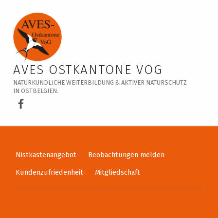
Veranstaltungskalender – AVES Ostkantone VoG
AVES OSTKANTONE VOG
NATURKUNDLICHE WEITERBILDUNG & AKTIVER NATURSCHUTZ
IN OSTBELGIEN.
AVES Ostkantone bei Facebook
Nistkastenangebot
Beobachtungen melden
Kundenzufriedenheit
Mitgliedschaft