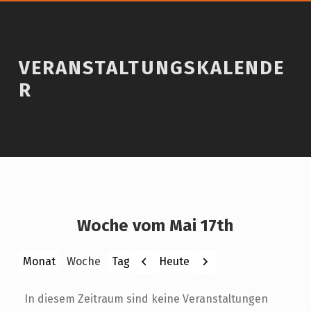
VERANSTALTUNGSKALENDE
R
Woche vom Mai 17th
Zurück
Weiter
Heute
Monat
Woche
Tag
In diesem Zeitraum sind keine Veranstaltungen