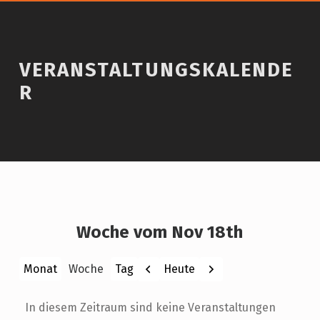
VERANSTALTUNGSKALENDE
R
Woche vom Nov 18th
Zurück
Weiter
Heute
Monat
Woche
Tag
In diesem Zeitraum sind keine Veranstaltungen