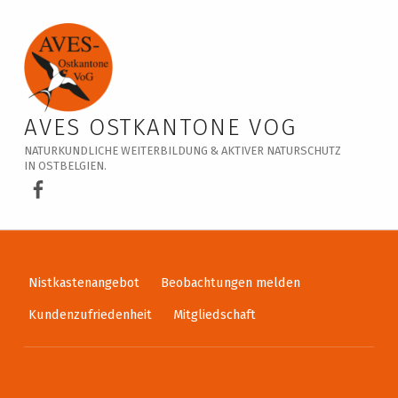
Veranstaltungskalender – AVES Ostkantone VoG
AVES OSTKANTONE VOG
NATURKUNDLICHE WEITERBILDUNG & AKTIVER NATURSCHUTZ
IN OSTBELGIEN.
AVES Ostkantone bei Facebook
Nistkastenangebot
Beobachtungen melden
Kundenzufriedenheit
Mitgliedschaft