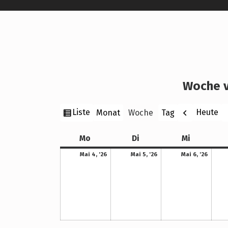
Woche v
Ansicht
Zurück
W
Liste
Heute
Monat
Woche
Tag
als
Montag
Dienstag
Mittwoch
Mo
Di
Mi
4. Mai 2026
5. Mai 2026
6. Mai 2026
Mai 4, '26
Mai 5, '26
Mai 6, '26