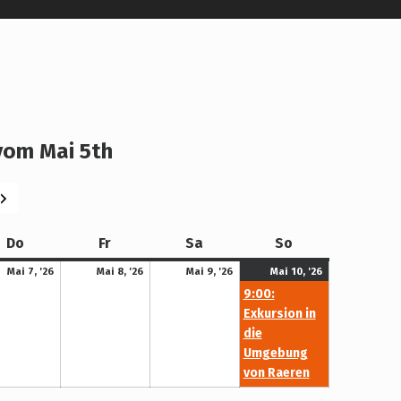
om Mai 5th
eiter
Donnerstag
Freitag
Samstag
Sonntag
Do
Fr
Sa
So
7. Mai 2026
8. Mai 2026
9. Mai 2026
10. Mai 2026
(1
Mai 7, '26
Mai 8, '26
Mai 9, '26
Mai 10, '26
Veranstaltun
9:00:
Exkursion in
die
Umgebung
von Raeren