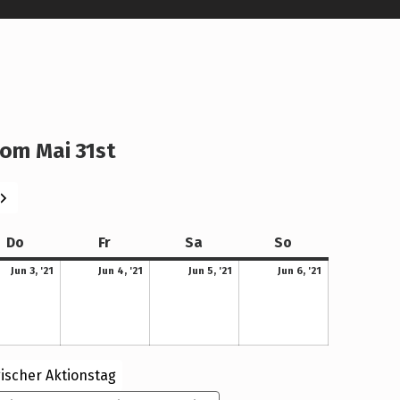
om Mai 31st
eiter
Donnerstag
Freitag
Samstag
Sonntag
Do
Fr
Sa
So
3. Juni 2021
4. Juni 2021
5. Juni 2021
6. Juni 2021
Jun 3, '21
Jun 4, '21
Jun 5, '21
Jun 6, '21
ischer Aktionstag