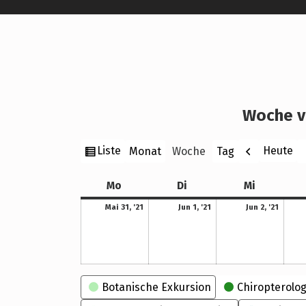
Woche v
Ansicht
Zurück
W
Liste
Heute
Monat
Woche
Tag
als
Montag
Dienstag
Mittwoch
Mo
Di
Mi
31. Mai 2021
1. Juni 2021
2. Juni 2021
Mai 31, '21
Jun 1, '21
Jun 2, '21
Kategorien
Botanische Exkursion
Chiropterolog