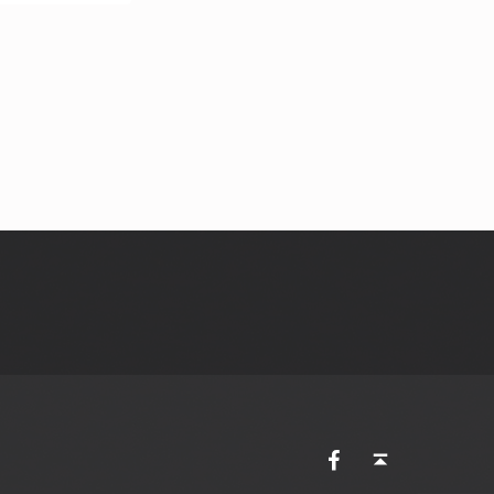
AVES Ostkantone bei Facebook
Back to top ↑