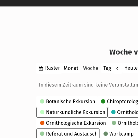
Woche v
Anzeigen
Zurück
Raster
Heute
Monat
Woche
Tag
als
In diesem Zeitraum sind keine Veranstaltu
Kategorien
Botanische Exkursion
Chiropterolog
Naturkundliche Exkursion
Ornithol
Ornithologische Exkursion
Ornithol
Referat und Austausch
Workcamp