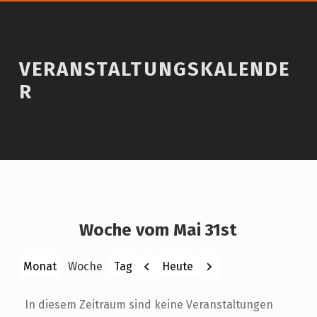
VERANSTALTUNGSKALENDE
R
Woche vom Mai 31st
Zurück
Weiter
Heute
Monat
Woche
Tag
In diesem Zeitraum sind keine Veranstaltungen