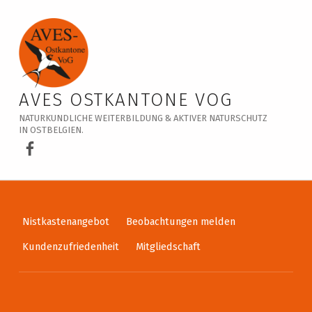
Veranstaltungskalender – AVES Ostkantone VoG
AVES OSTKANTONE VOG
NATURKUNDLICHE WEITERBILDUNG & AKTIVER NATURSCHUTZ
IN OSTBELGIEN.
AVES Ostkantone bei Facebook
Nistkastenangebot
Beobachtungen melden
Kundenzufriedenheit
Mitgliedschaft