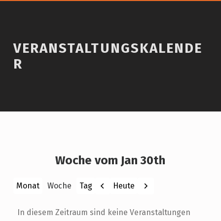
VERANSTALTUNGSKALENDE
R
Woche vom Jan 30th
Zurück
Weiter
Heute
Monat
Woche
Tag
In diesem Zeitraum sind keine Veranstaltungen