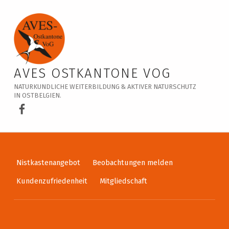
Veranstaltungskalender – AVES Ostkantone VoG
AVES OSTKANTONE VOG
NATURKUNDLICHE WEITERBILDUNG & AKTIVER NATURSCHUTZ
IN OSTBELGIEN.
AVES Ostkantone bei Facebook
Nistkastenangebot
Beobachtungen melden
Kundenzufriedenheit
Mitgliedschaft