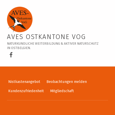
Veranstaltungskalender – AVES Ostkantone VoG
AVES OSTKANTONE VOG
NATURKUNDLICHE WEITERBILDUNG & AKTIVER NATURSCHUTZ
IN OSTBELGIEN.
AVES Ostkantone bei Facebook
Nistkastenangebot
Beobachtungen melden
Kundenzufriedenheit
Mitgliedschaft