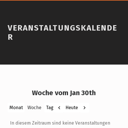
VERANSTALTUNGSKALENDE
R
Woche vom Jan 30th
Zurück
Weiter
Heute
Monat
Woche
Tag
In diesem Zeitraum sind keine Veranstaltungen