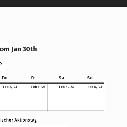
om Jan 30th
eiter
Donnerstag
Freitag
Samstag
Sonntag
Do
Fr
Sa
So
2. Februar 2023
3. Februar 2023
4. Februar 2023
5. Februar 2023
Feb 2, '23
Feb 3, '23
Feb 4, '23
Feb 5, '23
ischer Aktionstag