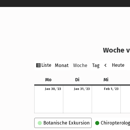
Woche v
Ansicht
Zurück
W
Liste
Heute
Monat
Woche
Tag
als
Montag
Dienstag
Mittwoch
Mo
Di
Mi
30. Januar 2023
31. Januar 2023
1. Februar 2023
Jan 30, '23
Jan 31, '23
Feb 1, '23
Kategorien
Botanische Exkursion
Chiropterolog