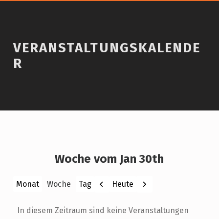
VERANSTALTUNGSKALENDE
R
Woche vom Jan 30th
Zurück
Weiter
Heute
Monat
Woche
Tag
In diesem Zeitraum sind keine Veranstaltungen