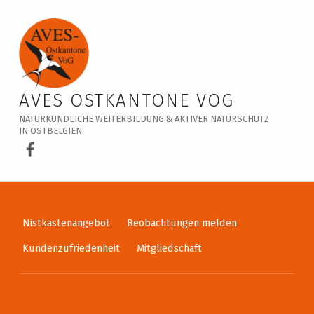
Veranstaltungskalender – AVES Ostkantone VoG
AVES OSTKANTONE VOG
NATURKUNDLICHE WEITERBILDUNG & AKTIVER NATURSCHUTZ
IN OSTBELGIEN.
AVES Ostkantone bei Facebook
Nistkastenangebot
Beobachtungen melden
Kundenzufriedenheit
Mitgliedschaft