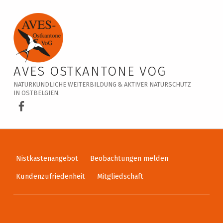
Veranstaltungskalender – AVES Ostkantone VoG
AVES OSTKANTONE VOG
NATURKUNDLICHE WEITERBILDUNG & AKTIVER NATURSCHUTZ
IN OSTBELGIEN.
AVES Ostkantone bei Facebook
Nistkastenangebot
Beobachtungen melden
Kundenzufriedenheit
Mitgliedschaft