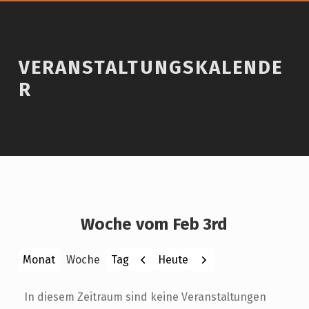
VERANSTALTUNGSKALENDE
R
Woche vom Feb 3rd
Zurück
Weiter
Heute
Monat
Woche
Tag
In diesem Zeitraum sind keine Veranstaltungen