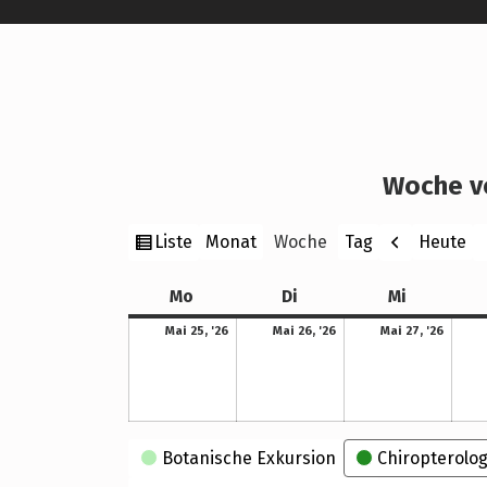
Woche v
Ansicht
Zurück
W
Liste
Heute
Monat
Woche
Tag
als
Montag
Dienstag
Mittwoch
Mo
Di
Mi
25. Mai 2026
26. Mai 2026
27. Mai 2026
Mai 25, '26
Mai 26, '26
Mai 27, '26
Kategorien
Botanische Exkursion
Chiropterolog