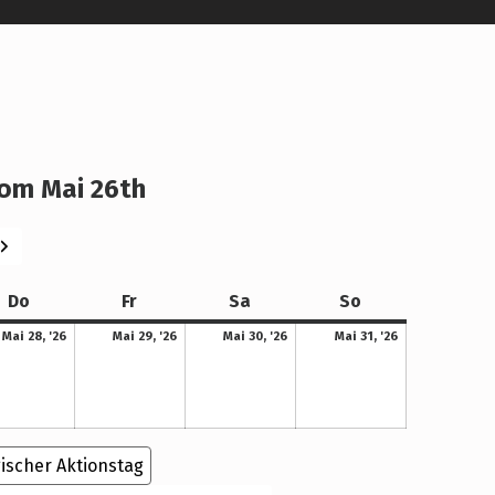
om Mai 26th
eiter
Donnerstag
Freitag
Samstag
Sonntag
Do
Fr
Sa
So
28. Mai 2026
29. Mai 2026
30. Mai 2026
31. Mai 2026
Mai 28, '26
Mai 29, '26
Mai 30, '26
Mai 31, '26
ischer Aktionstag