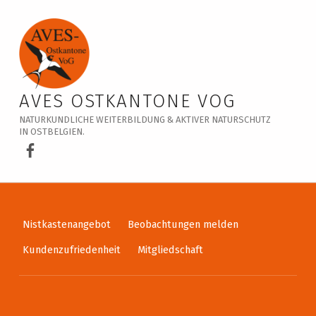
Veranstaltungskalender – AVES Ostkantone VoG
AVES OSTKANTONE VOG
NATURKUNDLICHE WEITERBILDUNG & AKTIVER NATURSCHUTZ
IN OSTBELGIEN.
AVES Ostkantone bei Facebook
Nistkastenangebot
Beobachtungen melden
Kundenzufriedenheit
Mitgliedschaft