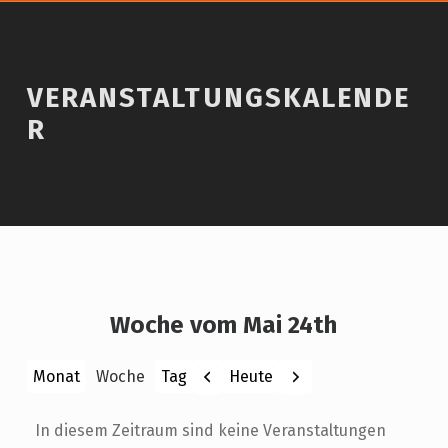
VERANSTALTUNGSKALENDE
R
Woche vom Mai 24th
Zurück
Weiter
Heute
Monat
Woche
Tag
In diesem Zeitraum sind keine Veranstaltungen