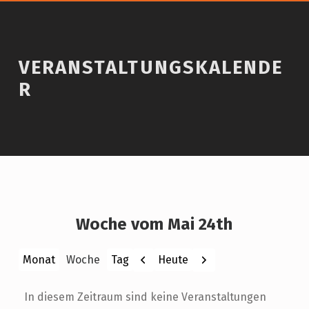
VERANSTALTUNGSKALENDE
R
Woche vom Mai 24th
Zurück
Weiter
Heute
Monat
Woche
Tag
In diesem Zeitraum sind keine Veranstaltungen