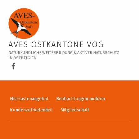
Veranstaltungskalender – AVES Ostkantone VoG
AVES OSTKANTONE VOG
NATURKUNDLICHE WEITERBILDUNG & AKTIVER NATURSCHUTZ
IN OSTBELGIEN.
AVES Ostkantone bei Facebook
Nistkastenangebot
Beobachtungen melden
Kundenzufriedenheit
Mitgliedschaft