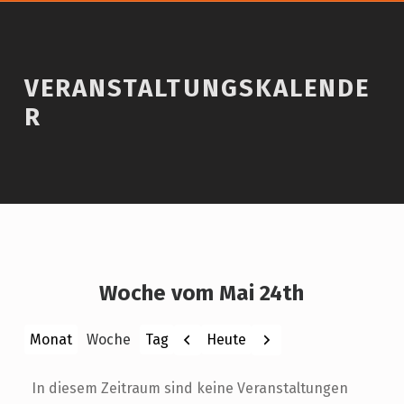
VERANSTALTUNGSKALENDE
R
Woche vom Mai 24th
Zurück
Weiter
Heute
Monat
Woche
Tag
In diesem Zeitraum sind keine Veranstaltungen