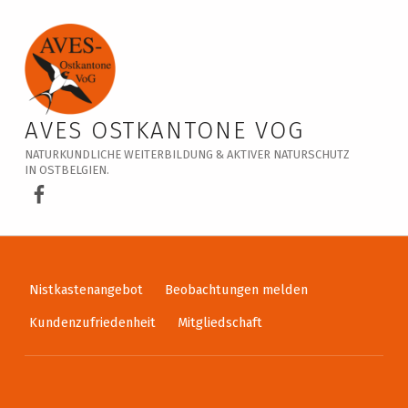
Veranstaltungskalender – AVES Ostkantone VoG
AVES OSTKANTONE VOG
NATURKUNDLICHE WEITERBILDUNG & AKTIVER NATURSCHUTZ
IN OSTBELGIEN.
AVES Ostkantone bei Facebook
Nistkastenangebot
Beobachtungen melden
Kundenzufriedenheit
Mitgliedschaft