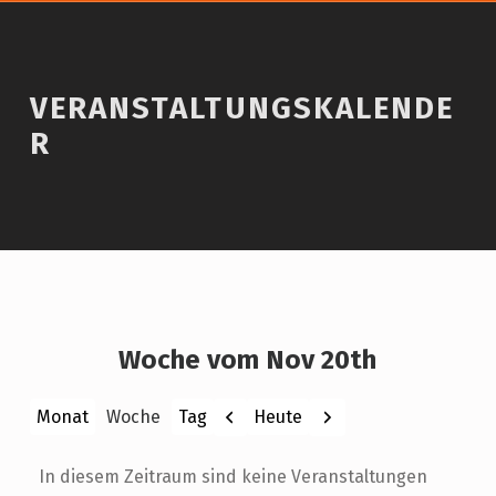
VERANSTALTUNGSKALENDE
R
Woche vom Nov 20th
Zurück
Weiter
Heute
Monat
Woche
Tag
In diesem Zeitraum sind keine Veranstaltungen