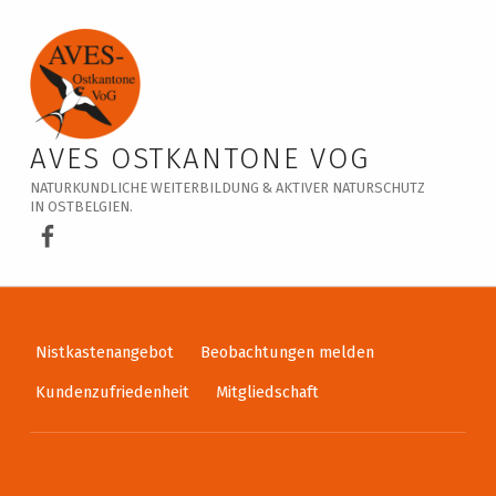
Veranstaltungskalender – AVES Ostkantone VoG
AVES OSTKANTONE VOG
NATURKUNDLICHE WEITERBILDUNG & AKTIVER NATURSCHUTZ
IN OSTBELGIEN.
AVES Ostkantone bei Facebook
Nistkastenangebot
Beobachtungen melden
Kundenzufriedenheit
Mitgliedschaft