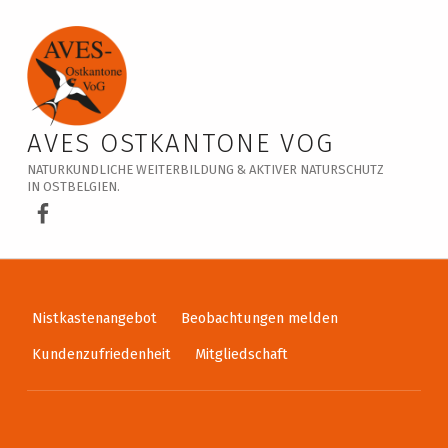
Veranstaltungskalender – AVES Ostkantone VoG
AVES OSTKANTONE VOG
NATURKUNDLICHE WEITERBILDUNG & AKTIVER NATURSCHUTZ
IN OSTBELGIEN.
AVES Ostkantone bei Facebook
Nistkastenangebot
Beobachtungen melden
Kundenzufriedenheit
Mitgliedschaft