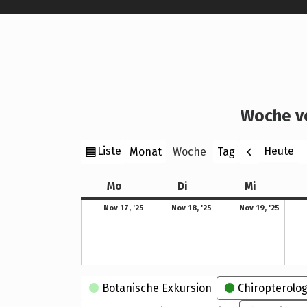
Woche v
Ansicht
Zurück
W
Liste
Heute
Monat
Woche
Tag
als
Montag
Dienstag
Mittwoch
Mo
Di
Mi
17. November 2025
18. November 2025
19. November 2025
Nov 17, '25
Nov 18, '25
Nov 19, '25
Kategorien
Botanische Exkursion
Chiropterolog