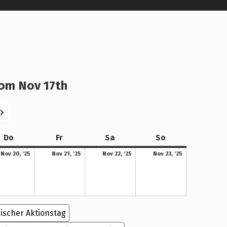
om Nov 17th
eiter
Donnerstag
Freitag
Samstag
Sonntag
Do
Fr
Sa
So
20. November 2025
21. November 2025
22. November 2025
23. November 2025
Nov 20, '25
Nov 21, '25
Nov 22, '25
Nov 23, '25
ischer Aktionstag