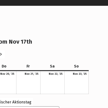
om Nov 17th
eiter
Donnerstag
Freitag
Samstag
Sonntag
Do
Fr
Sa
So
20. November 2025
21. November 2025
22. November 2025
23. November 2025
Nov 20, '25
Nov 21, '25
Nov 22, '25
Nov 23, '25
ischer Aktionstag