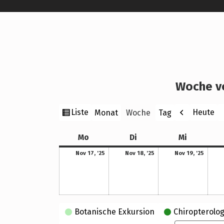
Woche v
Ansicht
Zurück
W
Liste
Heute
Monat
Woche
Tag
als
Montag
Dienstag
Mittwoch
Mo
Di
Mi
17. November 2025
18. November 2025
19. November 2025
Nov 17, '25
Nov 18, '25
Nov 19, '25
Kategorien
Botanische Exkursion
Chiropterolog