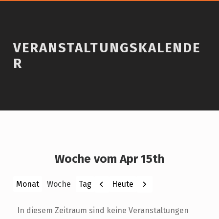
VERANSTALTUNGSKALENDE
R
Woche vom Apr 15th
Zurück
Weiter
Heute
Monat
Woche
Tag
In diesem Zeitraum sind keine Veranstaltungen