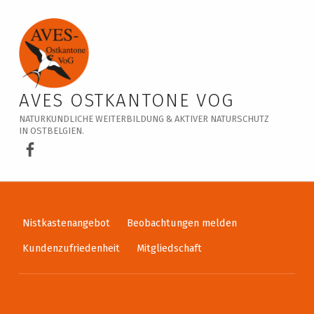
Veranstaltungskalender – AVES Ostkantone VoG
AVES OSTKANTONE VOG
NATURKUNDLICHE WEITERBILDUNG & AKTIVER NATURSCHUTZ
IN OSTBELGIEN.
AVES Ostkantone bei Facebook
Nistkastenangebot
Beobachtungen melden
Kundenzufriedenheit
Mitgliedschaft