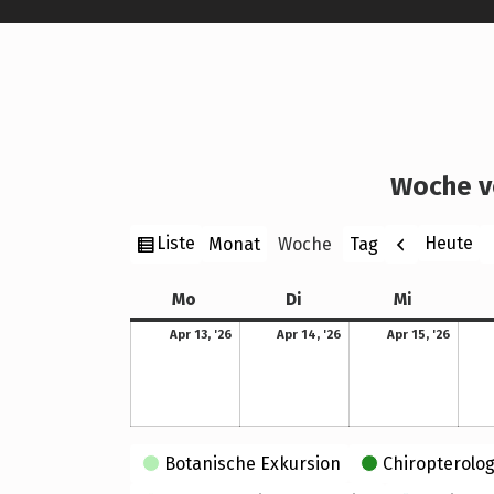
Woche v
Ansicht
Zurück
W
Liste
Heute
Monat
Woche
Tag
als
Montag
Dienstag
Mittwoch
Mo
Di
Mi
13. April 2026
14. April 2026
15. April 2026
Apr 13, '26
Apr 14, '26
Apr 15, '26
Kategorien
Botanische Exkursion
Chiropterolog