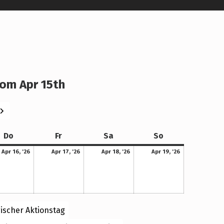
om Apr 15th
eiter
Donnerstag
Freitag
Samstag
Sonntag
Do
Fr
Sa
So
16. April 2026
17. April 2026
18. April 2026
19. April 2026
Apr 16, '26
Apr 17, '26
Apr 18, '26
Apr 19, '26
ischer Aktionstag