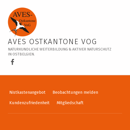
Veranstaltungskalender – AVES Ostkantone VoG
AVES OSTKANTONE VOG
NATURKUNDLICHE WEITERBILDUNG & AKTIVER NATURSCHUTZ
IN OSTBELGIEN.
AVES Ostkantone bei Facebook
Nistkastenangebot
Beobachtungen melden
Kundenzufriedenheit
Mitgliedschaft