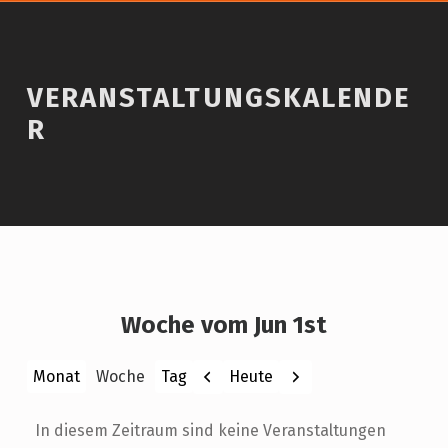
VERANSTALTUNGSKALENDE
R
Woche vom Jun 1st
Zurück
Weiter
Heute
Monat
Woche
Tag
In diesem Zeitraum sind keine Veranstaltungen