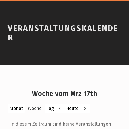
VERANSTALTUNGSKALENDE
R
Woche vom Mrz 17th
Zurück
Weiter
Heute
Monat
Woche
Tag
In diesem Zeitraum sind keine Veranstaltungen