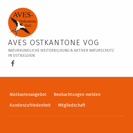
Veranstaltungskalender – AVES Ostkantone VoG
AVES OSTKANTONE VOG
NATURKUNDLICHE WEITERBILDUNG & AKTIVER NATURSCHUTZ
IN OSTBELGIEN.
AVES Ostkantone bei Facebook
Nistkastenangebot
Beobachtungen melden
Kundenzufriedenheit
Mitgliedschaft