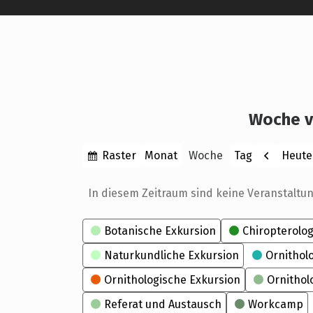
Woche v
Anzeigen
Zurück
Raster
Heute
Monat
Woche
Tag
als
In diesem Zeitraum sind keine Veranstaltu
Kategorien
Botanische Exkursion
Chiropterolog
Naturkundliche Exkursion
Ornithol
Ornithologische Exkursion
Ornithol
Referat und Austausch
Workcamp