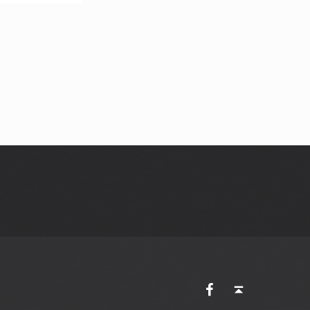
AVES Ostkantone bei Facebook
Back to top ↑