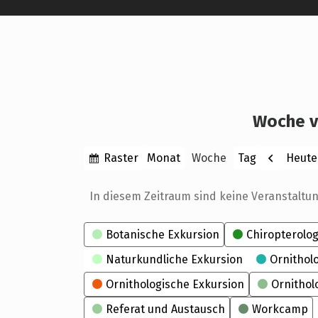
Woche v
Anzeigen
Zurück
Raster
Heute
Monat
Woche
Tag
als
In diesem Zeitraum sind keine Veranstaltu
Kategorien
Botanische Exkursion
Chiropterolog
Naturkundliche Exkursion
Ornithol
Ornithologische Exkursion
Ornithol
Referat und Austausch
Workcamp