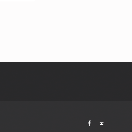
AVES Ostkantone bei Facebook
Back to top ↑