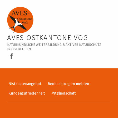
Veranstaltungskalender – AVES Ostkantone VoG
AVES OSTKANTONE VOG
NATURKUNDLICHE WEITERBILDUNG & AKTIVER NATURSCHUTZ
IN OSTBELGIEN.
AVES Ostkantone bei Facebook
Nistkastenangebot
Beobachtungen melden
Kundenzufriedenheit
Mitgliedschaft