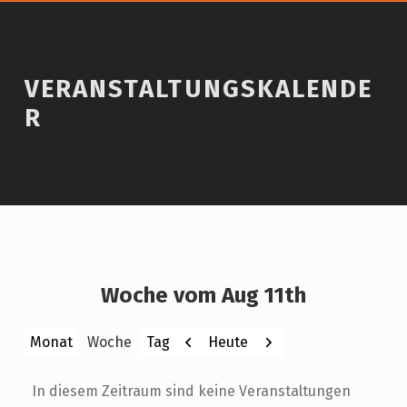
VERANSTALTUNGSKALENDE
R
Woche vom Aug 11th
Zurück
Weiter
Heute
Monat
Woche
Tag
In diesem Zeitraum sind keine Veranstaltungen