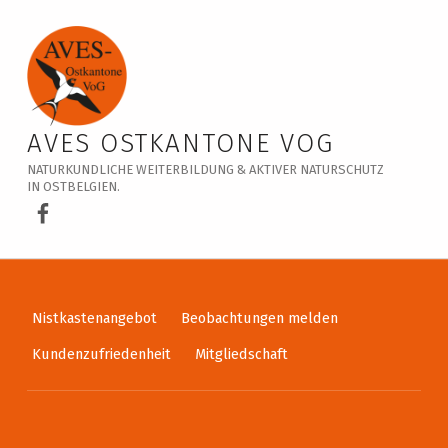
Veranstaltungskalender – AVES Ostkantone VoG
AVES OSTKANTONE VOG
NATURKUNDLICHE WEITERBILDUNG & AKTIVER NATURSCHUTZ
IN OSTBELGIEN.
AVES Ostkantone bei Facebook
Nistkastenangebot
Beobachtungen melden
Kundenzufriedenheit
Mitgliedschaft