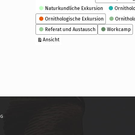
Naturkundliche Exkursion
Ornithol
Ornithologische Exkursion
Ornithol
Referat und Austausch
Workcamp
ausdrucken
Ansicht
NG