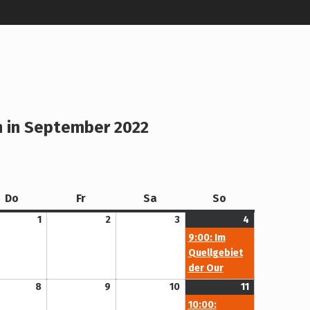
n in September 2022
Donnerstag
Freitag
Samstag
Sonntag
Do
Fr
Sa
So
1. September 2022
2. September 2022
3. September 2022
4. September 2022
(1
1
2
3
4
Veranstaltun
9:00: Im
Quellgebiet
der Our
8. September 2022
9. September 2022
10. September 2022
11. September 2022
(1
8
9
10
11
Veranstaltun
10:00: