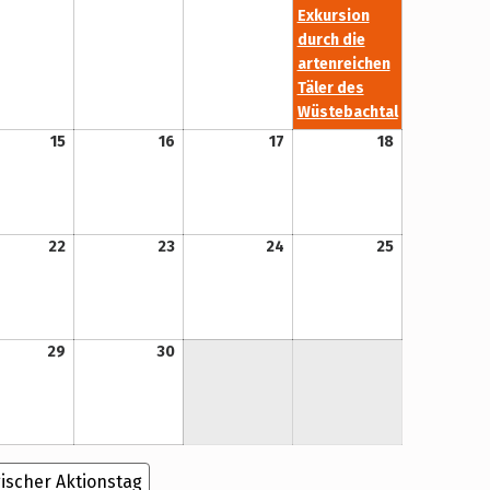
Exkursion
durch die
artenreichen
Täler des
Wüstebachtal
15. September 2022
16. September 2022
17. September 2022
18. September 2022
15
16
17
18
22. September 2022
23. September 2022
24. September 2022
25. September 2022
22
23
24
25
29. September 2022
30. September 2022
29
30
ischer Aktionstag