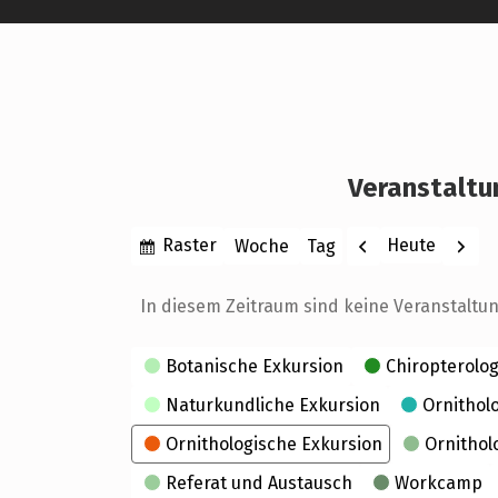
Veranstaltu
Anzeigen
Zurück
Weite
Raster
Heute
Woche
Tag
Monat
Jahr
als
In diesem Zeitraum sind keine Veranstaltu
Kategorien
Botanische Exkursion
Chiropterolog
Naturkundliche Exkursion
Ornithol
Ornithologische Exkursion
Ornithol
Referat und Austausch
Workcamp