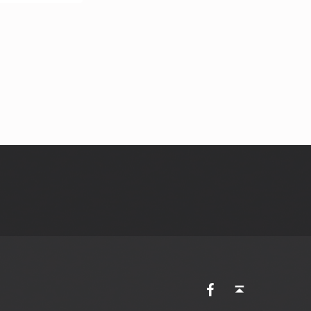
AVES Ostkantone bei Facebook
Back to top ↑