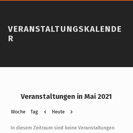
VERANSTALTUNGSKALENDE
R
Veranstaltungen in Mai 2021
Zurück
Weiter
Heute
Woche
Tag
Monat
Jahr
In diesem Zeitraum sind keine Veranstaltungen