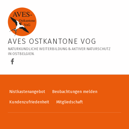
Veranstaltungskalender – AVES Ostkantone VoG
AVES OSTKANTONE VOG
NATURKUNDLICHE WEITERBILDUNG & AKTIVER NATURSCHUTZ
IN OSTBELGIEN.
AVES Ostkantone bei Facebook
Nistkastenangebot
Beobachtungen melden
Kundenzufriedenheit
Mitgliedschaft