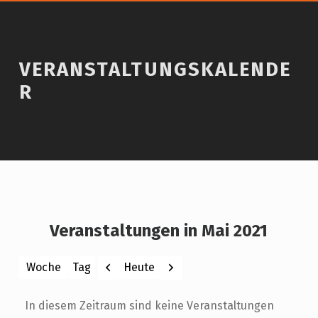
VERANSTALTUNGSKALENDE
R
Veranstaltungen in Mai 2021
Zurück
Weiter
Heute
Woche
Tag
Monat
Jahr
In diesem Zeitraum sind keine Veranstaltungen