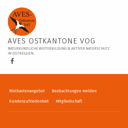
Veranstaltungskalender – AVES Ostkantone VoG
AVES OSTKANTONE VOG
NATURKUNDLICHE WEITERBILDUNG & AKTIVER NATURSCHUTZ
IN OSTBELGIEN.
AVES Ostkantone bei Facebook
Nistkastenangebot
Beobachtungen melden
Kundenzufriedenheit
Mitgliedschaft